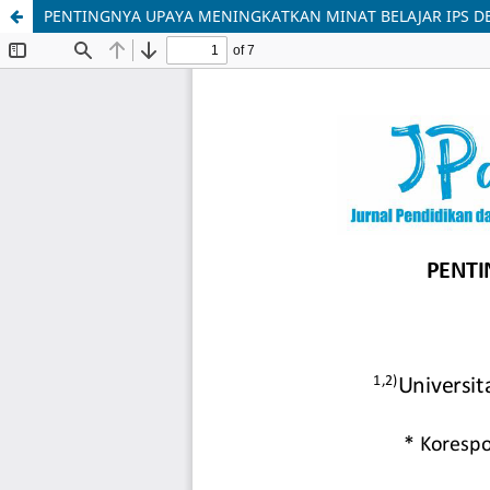
PENTINGNYA UPAYA MENINGKATKAN MINAT BELAJAR IPS 