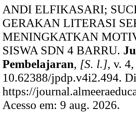
ANDI ELFIKASARI; SUC
GERAKAN LITERASI S
MENINGKATKAN MOTIV
SISWA SDN 4 BARRU.
Ju
Pembelajaran
,
[S. l.]
, v. 4
10.62388/jpdp.v4i2.494. D
https://journal.almeeraeduca
Acesso em: 9 aug. 2026.